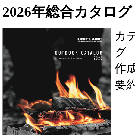
2026年総合カタログ
カ
グ
作
要