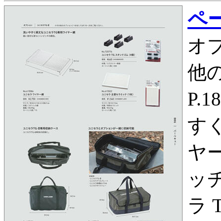
ペー
オプ
他
P.
す
ヤ
ッチ
ラ 