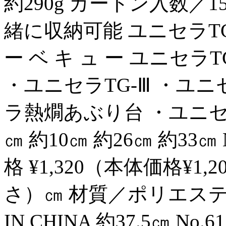
約290g カートン入数／
緒に収納可能 ユニセラTG-
ー ベ キ ュ ー ユニセ
・ユニセラTG-Ⅲ ・ユ
ラ熱燗あぶり台 ・ユニセラ
㎝ 約10㎝ 約26㎝ 約33㎝
格 ¥1,320（本体価格¥1,2
さ）㎝ 材質／ポリエステル
IN CHINA 約37.5㎝ N