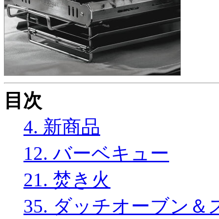
目次
4. 新商品
12. バーベキュー
21. 焚き火
35. ダッチオーブン