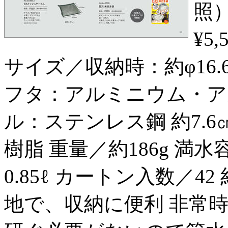
照）
¥5
サイズ／収納時：約φ16.
フタ：アルミニウム・
ル：ステンレス鋼 約7
樹脂 重量／約186g 満水
0.85ℓ カートン入数／42
地で、収納に便利 非常