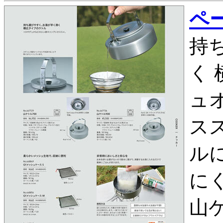
ペー
持
く
ュ
ス
ル
にく
山ケ