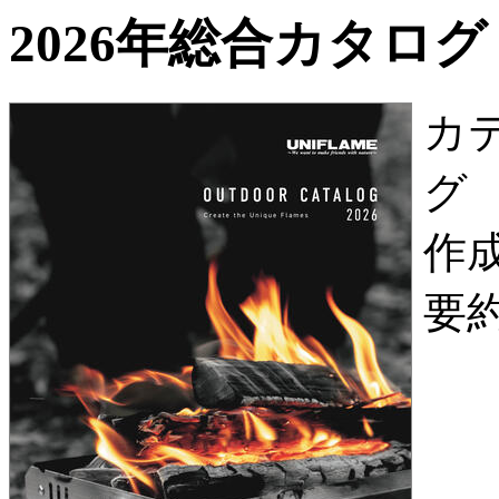
2026年総合カタログ
カ
グ
作
要