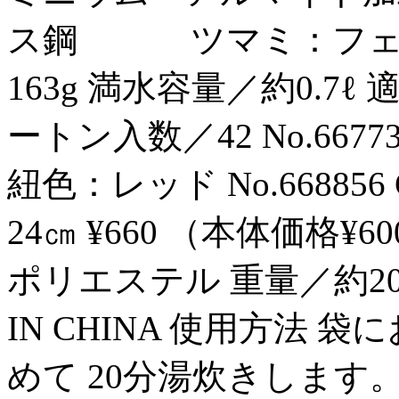
ス鋼 ツマミ：フェノー
163g 満水容量／約0.7ℓ 
ートン入数／42 No.6677
紐色：レッド No.66885
24㎝ ¥660 （本体価格¥6
ポリエステル 重量／約20g
IN CHINA 使用方法
めて 20分湯炊きします。