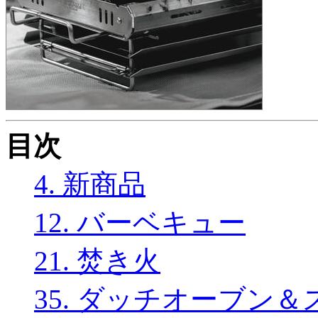
目次
4. 新商品
12. バーベキュー
21. 焚き火
35. ダッチオーブン