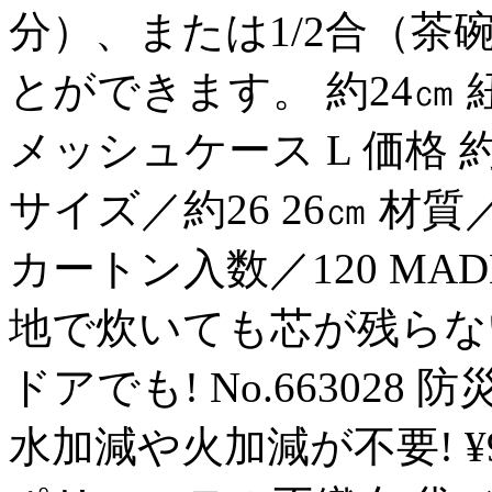
分）、または1/2合（茶
とができます。 約24㎝ 紐色
メッシュケース L 価格 約2
サイズ／約26 26㎝ 材質
カートン入数／120 MADE
地で炊いても芯が残らな
ドアでも! No.663028 
水加減や火加減が不要! ¥9