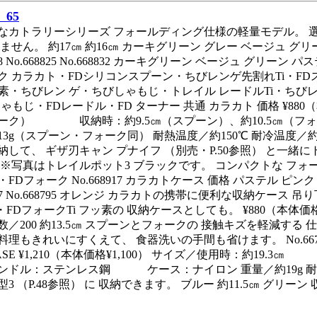
65
なカトラリーシリーズ フォールディング仕様の軽量モデル。 
ません。 約17㎝ 約16㎝ カーキグリーン グレー ベージュ グリーン 約
8818 No.668825 No.668832 カーキグリーン ベージュ グ
ク カラカト・FDシリコンスプーン・ちびレンゲ先割れTi・FDスプ
フッ素・ちびレン ゲ・ちびしゃもじ・トレイル レードルTi・ちびレ
ゃもじ・FDレードル・FD ターナー 共通 カラカト 価格 ¥880
ーク） 収納時：約9.5㎝（スプーン）、約10.5㎝（フ
3g（スプーン・フォーク同） 耐熱温度／約150℃ 耐冷温度／約­20℃
して、 ギザ刃キャン プナイフ （別売・P.50参照） と一緒にトレ
 ※写真はトレイルポット3 ブラックです。 コンパクトな フォ
Dフォーク No.668917 カラカトケース 価格 パステル ピンク TABLEWA
8757 No.668795 オレンジ カラカトの携帯に便利な収納ケース 
・FDフォークTi フッ素の 収納ケースとしても。 ¥880（本体価格¥8
／200 約13.5㎝ スプーンとフォークの 接触キズを軽減する 
理もきれいにすくえて、 食器洗いの手間も省けます。 No.667781
 CASE ¥1,210（本体価格¥1,100） サイズ／使用時：約1
：ステンレス鋼 ケース：ナイロン 重量／約19g 耐熱温度／約
3 （P.48参照） に 収納できます。 ブルー 約11.5㎝ グリーン 