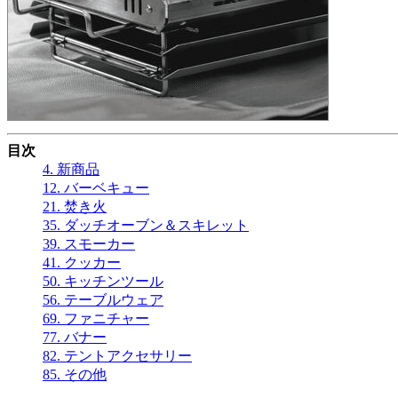
目次
4. 新商品
12. バーベキュー
21. 焚き火
35. ダッチオーブン＆スキレット
39. スモーカー
41. クッカー
50. キッチンツール
56. テーブルウェア
69. ファニチャー
77. バナー
82. テントアクセサリー
85. その他