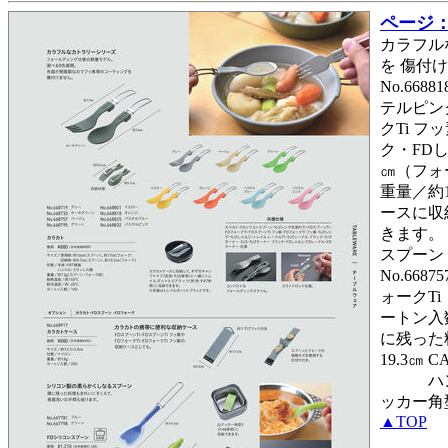
ページ： 
カラフル
を 傷付け
No.66
テルピン
クTi 
ク・FDし
㎝（フォ
重量／約1
ースに収納
きます。
スプーン・F
No.66
ォークTi
ートン入数
に残った料
19.3㎝
ハンドル
ッカー角型
▲TOP