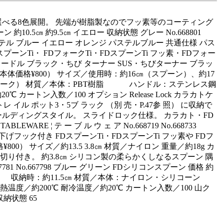
選べる8色展開。 先端が樹脂製なのでフッ素等のコーティング
10.5㎝ 約9.5㎝ イエロー 収納状態 グレー No.668801
リーン パステル ブルー イエロー オレンジ パステルブルー 共通仕様 パス
ーンTi・ FDフォークTi・FDスプーンTi フッ素・FDフォー
ードル ブラック・ちび ターナー SUS・ちびターナー ブラッ
（本体価格¥800） サイズ／使用時：約16㎝（スプーン）、約17
ォーク） 材質／本体：PBT樹脂 ハンドル：ステンレス鋼
 カートン入数／100 オプション Release Lock カラカトケ
 イル ポット3・5ブ ラック （別 売・P.47参 照） に収納で
ールディングスタイル。 スライドロック仕様。 カラカト・FD
RE ¦ テ ー ブ ル ウ ェ ア No.668719 No.668733
吊り下げフック付き FDスプーンTi・FDスプーンTi フッ素や FDフ
00） サイズ／約13.5 3.8㎝ 材質／ナイロン 重量／約18g カ
仕切り付き。 約3.8㎝ シリコン製の柔らかくしなるスプーン 隅
 No.667798 ブルー グリーン FDシリコンスプーン 価格 約
9.3㎝ 収納時：約11.5㎝ 材質／本体：ナイロン・シリコーン
200℃ 耐冷温度／約­20℃ カートン入数／100 山ク
収納状態 65