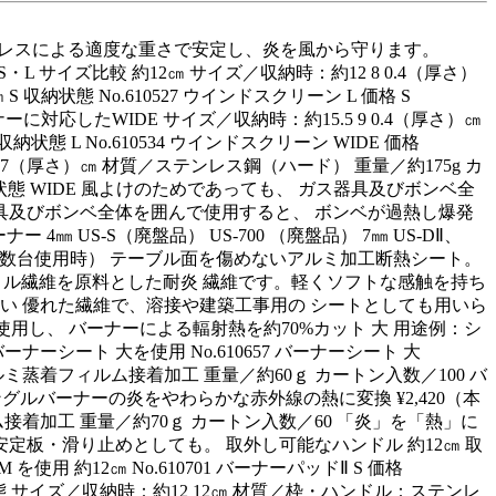
ンレスによる適度な重さで安定し、炎を風から守ります。
2㎝ S・L サイズ比較 約12㎝ サイズ／収納時：約12 8 0.4（厚さ）
収納状態 No.610527 ウインドスクリーン L 価格 S
バーナーに対応したWIDE サイズ／収納時：約15.5 9 0.4（厚さ）㎝
態 L No.610534 ウインドスクリーン WIDE 価格
.5 9 0.7（厚さ）㎝ 材質／ステンレス鋼（ハード） 重量／約175g カ
 収納状態 WIDE 風よけのためであっても、 ガス器具及びボンベ全
器具及びボンベ全体を囲んで使用すると、 ボンベが過熱し爆発
 4㎜ US-S（廃盤品） US-700 （廃盤品） 7㎜ US-DⅡ、
盤品・複数台使用時） テーブル面を傷めないアルミ加工断熱シート。
アクリル繊維を原料とした耐炎 繊維です。軽くソフトな感触を持ち
い 優れた繊維で、溶接や建築工事用の シートとしても用いら
®」 を使用し、 バーナーによる輻射熱を約70%カット 大 用途例：シ
バーナーシート 大を使用 No.610657 バーナーシート 大
・アルミ蒸着フィルム接着加工 重量／約60ｇ カートン入数／100 バ
グルバーナーの炎をやわらかな赤外線の熱に変換 ¥2,420（本
ルム接着加工 重量／約70ｇ カートン入数／60 「炎」を「熱」に
定板・滑り止めとしても。 取外し可能なハンドル 約12㎝ 取
用 約12㎝ No.610701 バーナーパッドⅡ S 価格
M 収納状態 サイズ／収納時：約12 12㎝ 材質／枠・ハンドル：ステンレ