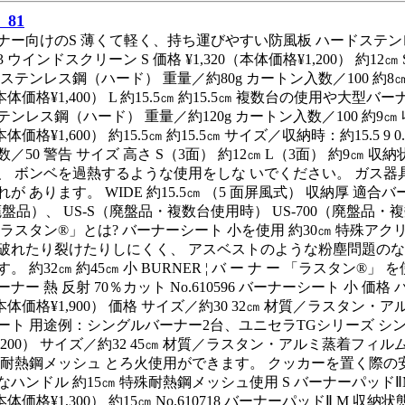
81
ナー向けのS 薄くて軽く、持ち運びやすい防風板 ハードステ
503 ウインドスクリーン S 価格 ¥1,320（本体価格¥1,200） 約1
ステンレス鋼（ハード） 重量／約80g カートン入数／100 約8㎝ S 
0（本体価格¥1,400） L 約15.5㎝ 約15.5㎝ 複数台の使用や大型
ンレス鋼（ハード） 重量／約120g カートン入数／100 約9㎝ 収納状
0（本体価格¥1,600） 約15.5㎝ 約15.5㎝ サイズ／収納時：約15
／50 警告 サイズ 高さ S（3面） 約12㎝ L（3面） 約9㎝
、 ボンベを過熱するような使用をしな いでください。 ガス
が あります。 WIDE 約15.5㎝ （5 面屏風式） 収納厚 適合バーナー
（廃盤品）、 US-S（廃盤品・複数台使用時） US-700（廃
 「ラスタン®」とは? バーナーシート 小を使用 約30㎝ 特殊
破れたり裂けたりしにくく、 アスベストのような粉塵問題のな
。 約32㎝ 約45㎝ 小 BURNER ¦ バ ー ナ ー 「ラスタン
ナー 熱 反射 70％カット No.610596 バーナーシート 小 価格 
0（本体価格¥1,900） 価格 サイズ／約30 32㎝ 材質／ラスタン
ート 用途例：シングルバーナー2台、ユニセラTGシリーズ シン
,200） サイズ／約32 45㎝ 材質／ラスタン・アルミ蒸着フィ
殊耐熱鋼メッシュ とろ火使用ができます。 クッカーを置く際の安
ハンドル 約15㎝ 特殊耐熱鋼メッシュ使用 S バーナーパッドⅡM を使
0（本体価格¥1,300） 約15㎝ No.610718 バーナーパッドⅡ 