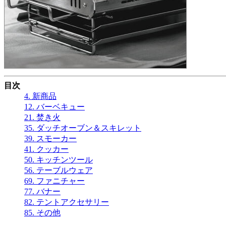
目次
4. 新商品
12. バーベキュー
21. 焚き火
35. ダッチオーブン＆スキレット
39. スモーカー
41. クッカー
50. キッチンツール
56. テーブルウェア
69. ファニチャー
77. バナー
82. テントアクセサリー
85. その他