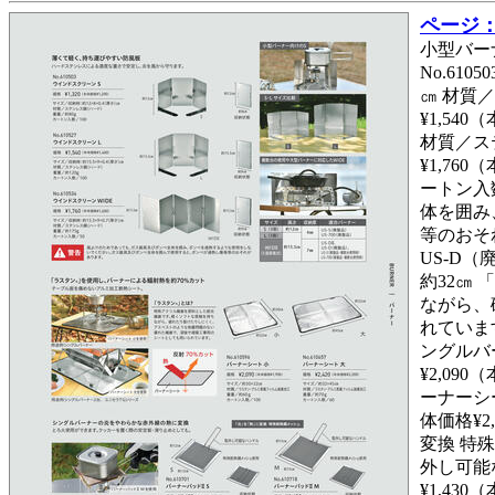
ページ： 
小型バー
No.610
㎝ 材質／
¥1,54
材質／ステ
¥1,76
ートン入数
体を囲み
等のおそれ
US-D
約32㎝
ながら、
れています
ングルバー
¥2,09
ーナーシ
体価格¥2
変換 特
外し可能な
¥1,43