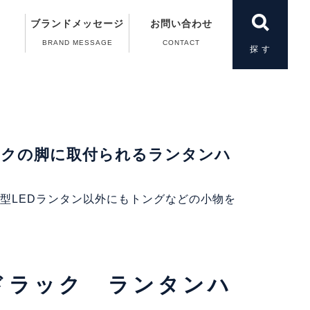
ブランドメッセージ
お問い合わせ
BRAND MESSAGE
CONTACT
製品一覧
＆A）
の動画
案内
案内
扱い
ックの脚に取付られるランタンハ
小型LEDランタン以外にもトングなどの小物を
ドラック ランタンハ