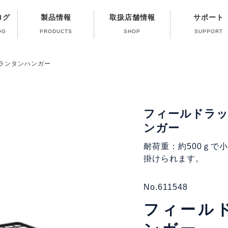
ログ
製品情報
取扱店舗情報
サポート
OG
PRODUCTS
SHOP
SUPPORT
修理受付終了ガス
よくある質問（Q
製品取扱い方法
パーツ販売のご
カタログのご
ガス器具の取
ランタンハンガー
フィールドラ
ンガー
耐荷重：約500ｇで
掛けられます。
No.611548
フィール