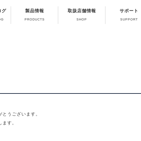
ログ
製品情報
取扱店舗情報
サポート
OG
PRODUCTS
SHOP
SUPPORT
修理受付終了ガス
よくある質問（Q
製品取扱い方法
パーツ販売のご
カタログのご
ガス器具の取
がとうございます。
します。