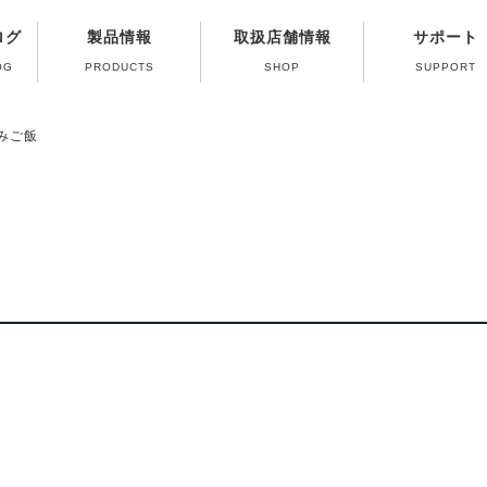
ログ
製品情報
取扱店舗情報
サポート
OG
PRODUCTS
SHOP
SUPPORT
修理受付終了ガス
よくある質問（Q
製品取扱い方法
パーツ販売のご
カタログのご
ガス器具の取
みご飯