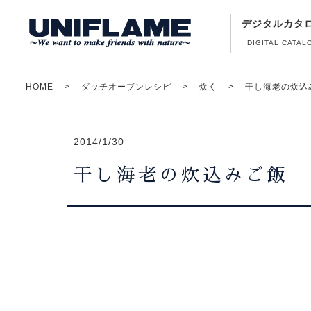
デジタルカタ
DIGITAL CATAL
HOME
ダッチオーブンレシピ
炊く
干し海老の炊込
2014/1/30
干し海老の炊込みご飯