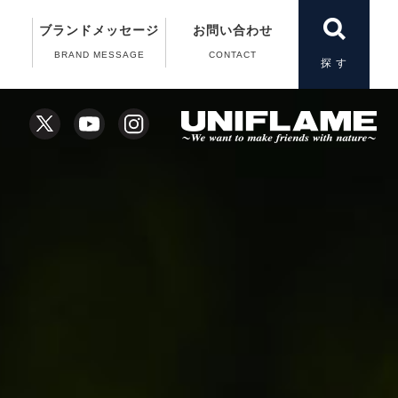
ブランドメッセージ
お問い合わせ
BRAND MESSAGE
CONTACT
製品一覧
＆A）
の動画
案内
案内
扱い
X
YouTube
Instagram