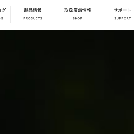
ログ
製品情報
取扱店舗情報
サポート
OG
PRODUCTS
SHOP
SUPPORT
修理受付終了ガス
よくある質問（Q
製品取扱い方法
パーツ販売のご
カタログのご
ガス器具の取