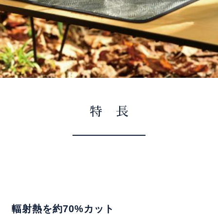
特 長
輻射熱を約70%カット