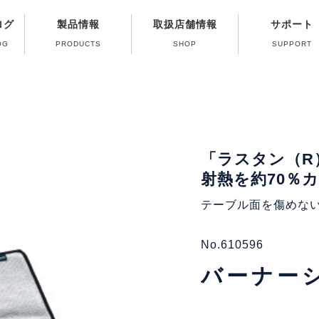
ログ
製品情報
取扱店舗情報
サポート
OG
PRODUCTS
SHOP
SUPPORT
修理受付終了ガス
よくある質問（Q
製品取扱い方法
パーツ販売のご
カタログのご
ガス器具の取
「ラスタン（R
射熱を約70％
テーブル面を傷めな
No.610596
バーナー