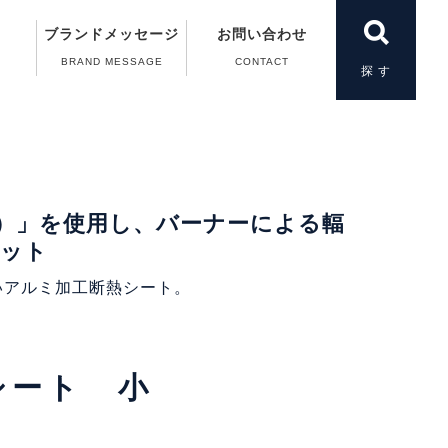
ブランドメッセージ
お問い合わせ
BRAND MESSAGE
CONTACT
製品一覧
＆A）
の動画
案内
案内
扱い
）」を使用し、バーナーによる輻
カット
いアルミ加工断熱シート。
シート 小