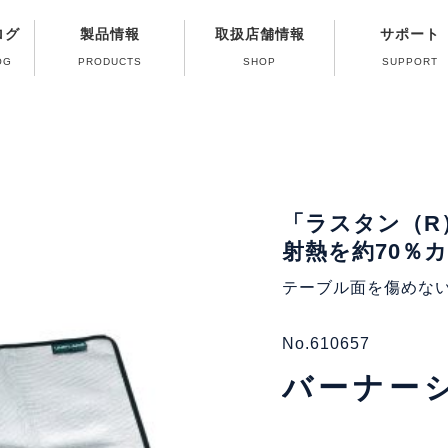
ログ
製品情報
取扱店舗情報
サポート
OG
PRODUCTS
SHOP
SUPPORT
修理受付終了ガス
よくある質問（Q
製品取扱い方法
パーツ販売のご
カタログのご
ガス器具の取
「ラスタン（R
射熱を約70％
テーブル面を傷めな
No.610657
バーナー