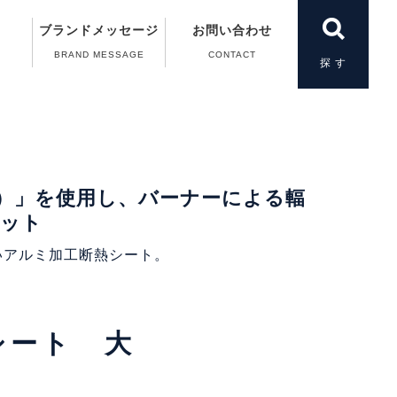
ブランドメッセージ
お問い合わせ
BRAND MESSAGE
CONTACT
製品一覧
＆A）
の動画
案内
案内
扱い
）」を使用し、バーナーによる輻
カット
いアルミ加工断熱シート。
シート 大