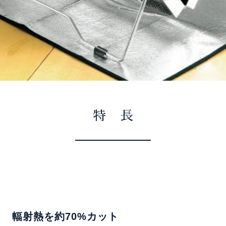
特 長
輻射熱を約70%カット