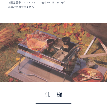
（限定品番：615416）ユニセラTG-Ⅲ ロング
にはご使用できません
仕 様