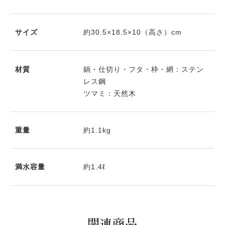
サイズ
約30.5×18.5×10（高さ）cm
材質
鍋・仕切り・フタ・枠・網：ステン
レス鋼
ツマミ：天然木
重量
約1.1kg
満水容量
約1.4ℓ
関連商品