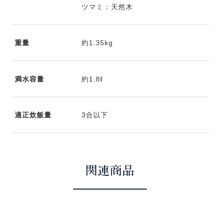
ツマミ：天然木
重量
約1.35kg
満水容量
約1.8ℓ
適正炊飯量
3合以下
関連商品