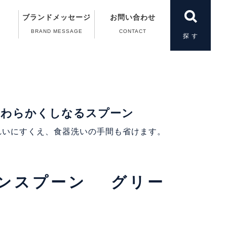
ブランドメッセージ
お問い合わせ
BRAND MESSAGE
CONTACT
製品一覧
＆A）
の動画
案内
案内
扱い
やわらかくしなるスプーン
れいにすくえ、食器洗いの手間も省けます。
コンスプーン グリー