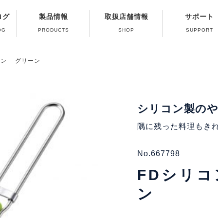
ログ
製品情報
取扱店舗情報
サポート
OG
PRODUCTS
SHOP
SUPPORT
修理受付終了ガス
よくある質問（Q
製品取扱い方法
パーツ販売のご
カタログのご
ガス器具の取
ーン グリーン
シリコン製の
隅に残った料理もき
No.667798
FDシリ
ン