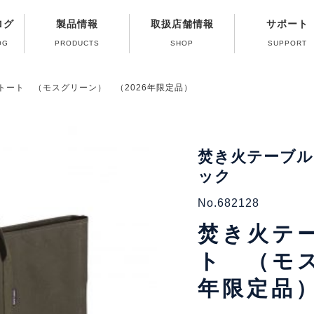
ログ
製品情報
取扱店舗情報
サポート
OG
PRODUCTS
SHOP
SUPPORT
修理受付終了ガス
よくある質問（Q
製品取扱い方法
パーツ販売のご
カタログのご
ガス器具の取
トート （モスグリーン） （2026年限定品）
焚き火テーブル
ック
No.682128
焚き火テ
ト （モス
年限定品