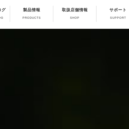
ログ
製品情報
取扱店舗情報
サポート
OG
PRODUCTS
SHOP
SUPPORT
修理受付終了ガス
よくある質問（Q
製品取扱い方法
パーツ販売のご
カタログのご
ガス器具の取