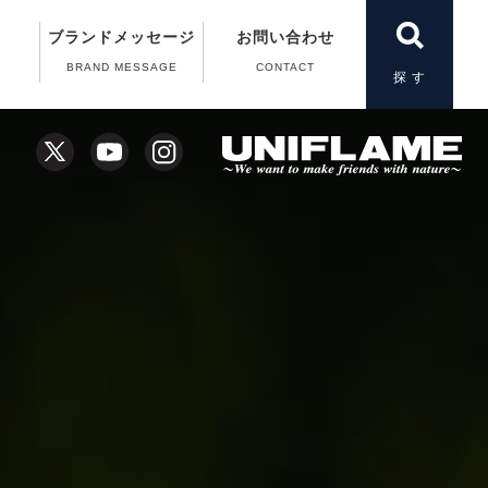
ブランドメッセージ
お問い合わせ
BRAND MESSAGE
CONTACT
製品一覧
＆A）
の動画
案内
案内
扱い
X
YouTube
Instagram