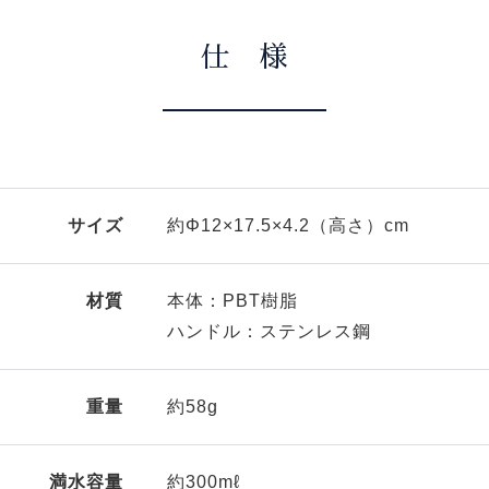
仕 様
サイズ
約Φ12×17.5×4.2（高さ）cm
材質
本体：PBT樹脂
ハンドル：ステンレス鋼
重量
約58g
満水容量
約300mℓ