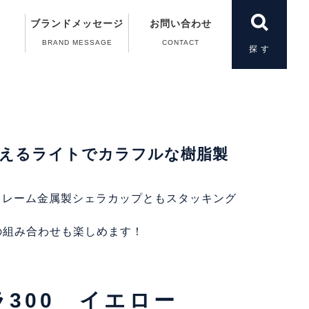
ブランドメッセージ
お問い合わせ
BRAND MESSAGE
CONTACT
製品一覧
＆A）
の動画
案内
案内
扱い
えるライトでカラフルな樹脂製
ニフレーム金属製シェラカップともスタッキング
の組み合わせも楽しめます！
300 イエロー