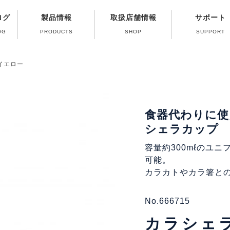
ログ
製品情報
取扱店舗情報
サポート
OG
PRODUCTS
SHOP
SUPPORT
修理受付終了ガス
よくある質問（Q
製品取扱い方法
パーツ販売のご
カタログのご
ガス器具の取
イエロー
食器代わりに使
シェラカップ
容量約300mℓのユ
可能。
カラカトやカラ箸と
No.666715
カラシェラ