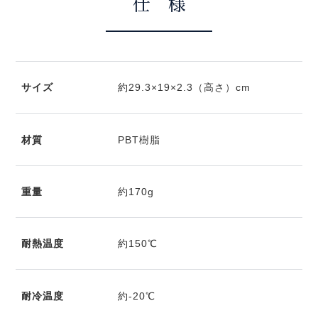
仕 様
サイズ
約29.3×19×2.3（高さ）cm
材質
PBT樹脂
重量
約170g
耐熱温度
約150℃
耐冷温度
約-20℃