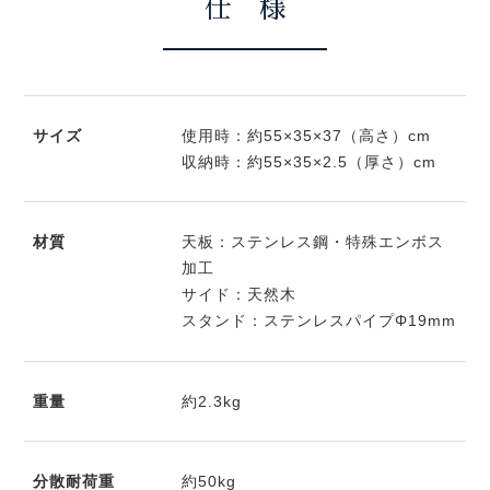
仕 様
サイズ
使用時：約55×35×37（高さ）cm
収納時：約55×35×2.5（厚さ）cm
材質
天板：ステンレス鋼・特殊エンボス
加工
サイド：天然木
スタンド：ステンレスパイプΦ19mm
重量
約2.3kg
分散耐荷重
約50kg