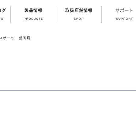
ログ
製品情報
取扱店舗情報
サポート
OG
PRODUCTS
SHOP
SUPPORT
修理受付終了ガス
よくある質問（Q
製品取扱い方法
パーツ販売のご
カタログのご
ガス器具の取
スポーツ 盛岡店