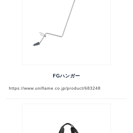
FGハンガー
https://www.uniflame.co.jp/product/683248