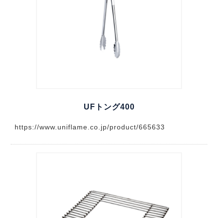
UFトング400
https://www.uniflame.co.jp/product/665633